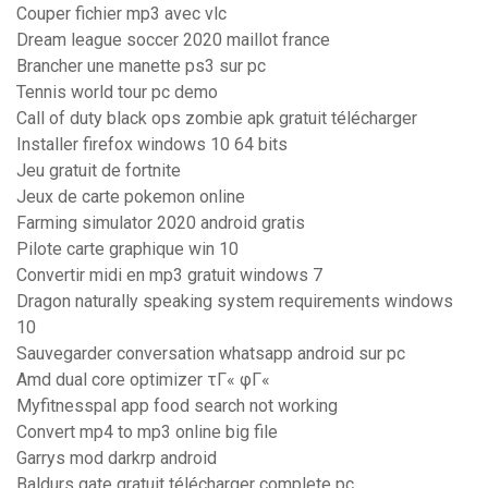
Couper fichier mp3 avec vlc
Dream league soccer 2020 maillot france
Brancher une manette ps3 sur pc
Tennis world tour pc demo
Call of duty black ops zombie apk gratuit télécharger
Installer firefox windows 10 64 bits
Jeu gratuit de fortnite
Jeux de carte pokemon online
Farming simulator 2020 android gratis
Pilote carte graphique win 10
Convertir midi en mp3 gratuit windows 7
Dragon naturally speaking system requirements windows
10
Sauvegarder conversation whatsapp android sur pc
Amd dual core optimizer τΓ« φΓ«
Myfitnesspal app food search not working
Convert mp4 to mp3 online big file
Garrys mod darkrp android
Baldurs gate gratuit télécharger complete pc