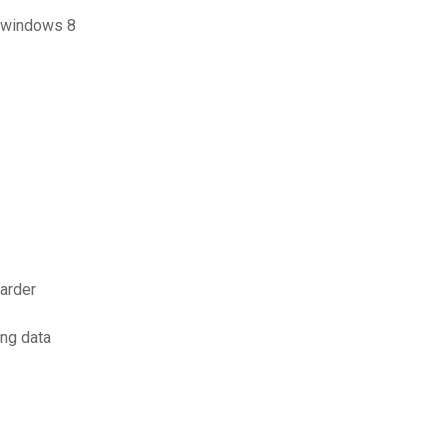
t windows 8
garder
ng data