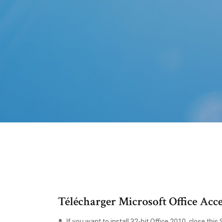
Télécharger Microsoft Office Acces
If you want to install 32-bit Office 2010, close thi