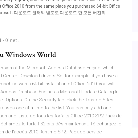
it Office 2010 from the same place you purchased 64-bit Office
되는 Microsoft 다운로드 센터와 별도로 다운로드 한 모든 버전의
- 01net ...
You Windows World
t version of the Microsoft Access Database Engine, which
Center: Download drivers So, for example, if you have a
achine with a 64-bit installation of Office 2010, you will
oft Access Database Engine as Microsoft Update Catalog In
rnet Options. On the Security tab, click the Trusted Sites
resses one at a time to the list: You can only add one
ach one: Liste de tous les forfaits Office 2010 SP2 Pack de
échargez le forfait 32 bits dès maintenant. Téléchargez le
ion de l'accès 2010 Runtime SP2. Pack de service