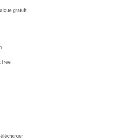
ique gratuit
m
 free
télécharger