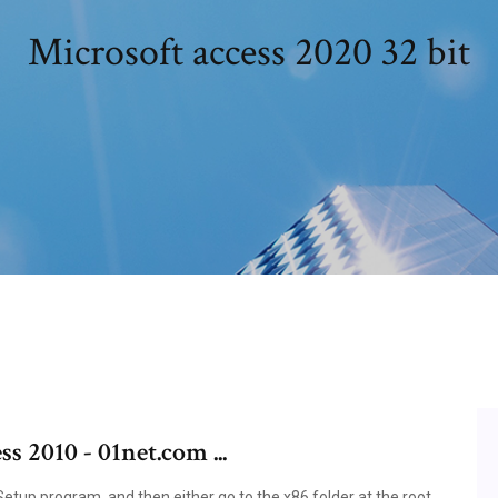
Microsoft access 2020 32 bit
s 2010 - 01net.com ...
s Setup program, and then either go to the x86 folder at the root