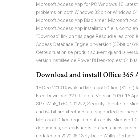
Microsoft Access App for PC Windows 10 Latest 
problems on both Windows 32 bit or Windows 64 bi
Microsoft Access App Disclaimer. Microsoft Acce
Microsoft Access App installation file is comple
“Download” link on this page Résoudre les problèm
Access Database Engine bit-version (32-bit or 64-
Cette situation se produit souvent quand la versio
version installée de Power BI Desktop est 64 bit
Download and install Office 365 
15 Dec 2019 Download Microsoft Office (32-bit)
Free Download 32-bit Latest Version 2020. 16 Ap
SR7, Win8_1x64, 2012R2, Security Update for Micr
and 64-bit architectures are supported for thes
Microsoft Office requirements apply. Microsoft Of
documents, spreadsheets, presentations, and m
updated on 2020-05-13 by David Wallis. Perface. 