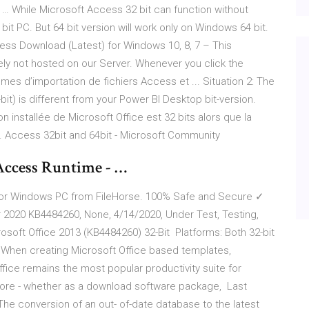
… While Microsoft Access 32 bit can function without
t PC. But 64 bit version will work only on Windows 64 bit.
ss Download (Latest) for Windows 10, 8, 7 – This
tely not hosted on our Server. Whenever you click the
es d’importation de fichiers Access et ... Situation 2: The
bit) is different from your Power BI Desktop bit-version.
n installée de Microsoft Office est 32 bits alors que la
s. Access 32bit and 64bit - Microsoft Community
Access Runtime - …
 for Windows PC from FileHorse. 100% Safe and Secure ✓
r 2020 KB4484260, None, 4/14/2020, Under Test, Testing,
osoft Office 2013 (KB4484260) 32-Bit Platforms: Both 32-bit
e When creating Microsoft Office based templates,
fice remains the most popular productivity suite for
ore - whether as a download software package, Last
The conversion of an out- of-date database to the latest