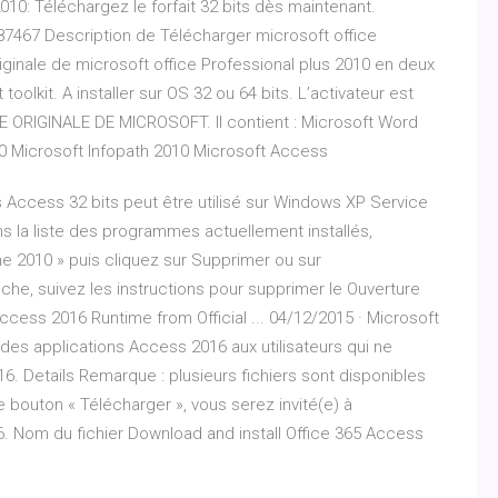
010: Téléchargez le forfait 32 bits dès maintenant.
687467 Description de Télécharger microsoft office
riginale de microsoft office Professional plus 2010 en deux
toolkit. A installer sur OS 32 ou 64 bits. L’activateur est
NALE ORIGINALE DE MICROSOFT. Il contient : Microsoft Word
0 Microsoft Infopath 2010 Microsoft Access
Access 32 bits peut être utilisé sur Windows XP Service
ns la liste des programmes actuellement installés,
e 2010 » puis cliquez sur Supprimer ou sur
iche, suivez les instructions pour supprimer le Ouverture
ccess 2016 Runtime from Official ... 04/12/2015 · Microsoft
es applications Access 2016 aux utilisateurs qui ne
. Details Remarque : plusieurs fichiers sont disponibles
 bouton « Télécharger », vous serez invité(e) à
16. Nom du fichier Download and install Office 365 Access