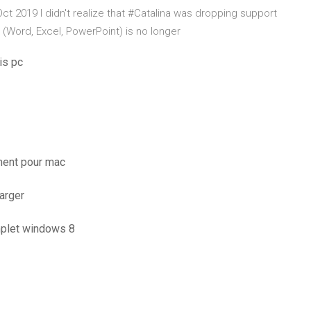
Oct 2019 I didn't realize that #Catalina was dropping support
 (Word, Excel, PowerPoint) is no longer
is pc
ment pour mac
arger
omplet windows 8