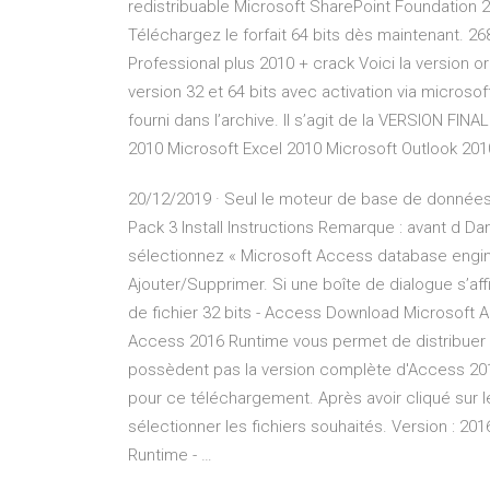
redistribuable Microsoft SharePoint Foundation 2
Téléchargez le forfait 64 bits dès maintenant. 2
Professional plus 2010 + crack Voici la version o
version 32 et 64 bits avec activation via microsoft 
fourni dans l’archive. Il s’agit de la VERSION FI
2010 Microsoft Excel 2010 Microsoft Outlook 201
20/12/2019 · Seul le moteur de base de données 
Pack 3 Install Instructions Remarque : avant d Da
sélectionnez « Microsoft Access database engin
Ajouter/Supprimer. Si une boîte de dialogue s’aff
de fichier 32 bits - Access Download Microsoft A
Access 2016 Runtime vous permet de distribuer d
possèdent pas la version complète d'Access 2016
pour ce téléchargement. Après avoir cliqué sur le
sélectionner les fichiers souhaités. Version : 20
Runtime - …