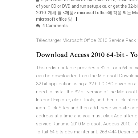
of your CD or DVD and run setup.exe, or get the 32-b
2010. 개체 틀 <제품> microsoft office에 적용 
microsoft office 및
4 Comments
Télécharger Microsoft Office 2010 Service Pack 1 
Download Access 2010 64-bit - 
This redistributable provides a 32-bit or a 64-bi
can be downloaded from the Microsoft Download 
32-bit application using a 32-bit ODBC driver on a m
need to install the 32-bit version of the Micros
Internet Explorer, click Tools, and then click Inte
icon. Click Sites and then add these website add
address at a time and you must click Add after e
service Runtime 2010 Microsoft Access 2010: Tél
forfait 64 bits dès maintenant. 2687444 Descript